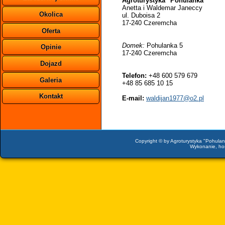
Agroturystyka "Pohulanka"
Anetta i Waldemar Janeccy
Okolica
ul. Duboisa 2
17-240 Czeremcha
Oferta
Domek:
Pohulanka 5
Opinie
17-240 Czeremcha
Dojazd
Telefon:
+48 600 579 679
Galeria
+48 85 685 10 15
Kontakt
E-mail:
waldijan1977@o2.pl
Copyright © by Agroturystyka "Pohulan
Wykonanie, hos