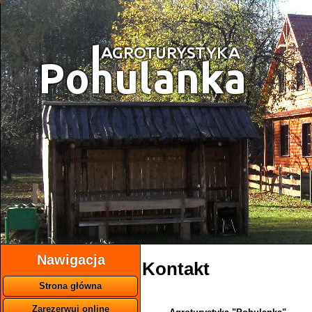
Nawigacja
Kontakt
Strona główna
Zarezerwuj online